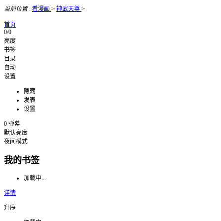
当前位置
:
看漫画
>
神武天尊
>
首页
0/0
亮度
书签
目录
自动
设置
隐藏
发表
设置
0
弹幕
默认亮度
夜间模式
我的书签
加载中...
详情
升序