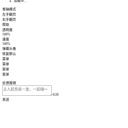
加载中...
卷轴模式
左手翻页
右手翻页
帮助
透明度
100%
速度
100%
弹幕头像
恢复默认
菜单
菜单
菜单
菜单
反馈报错
0/20
发送