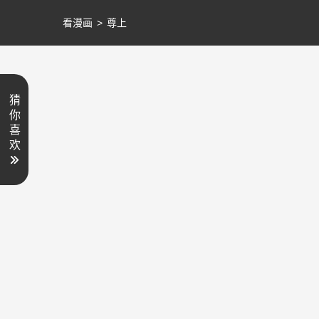
看漫画
>
尊上
猜
你
喜
欢