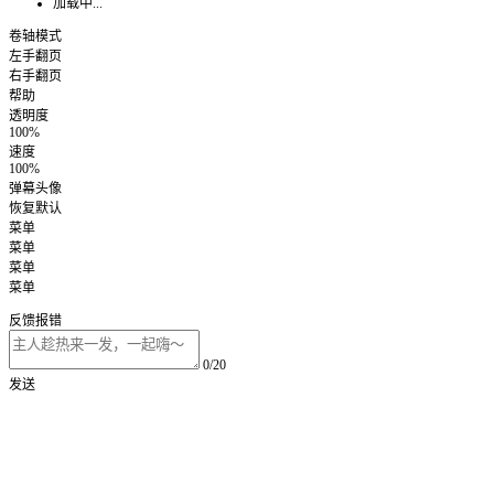
加载中...
卷轴模式
左手翻页
右手翻页
帮助
透明度
100%
速度
100%
弹幕头像
恢复默认
菜单
菜单
菜单
菜单
反馈报错
0/20
发送