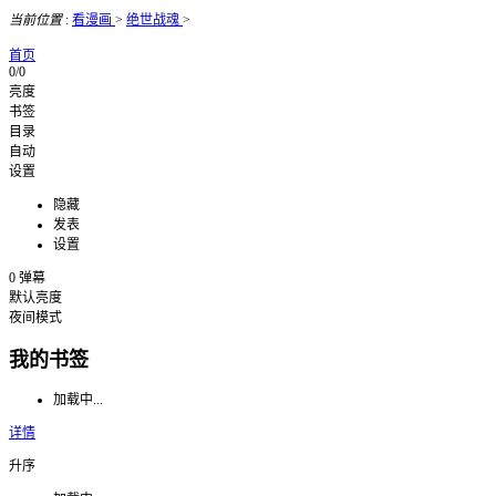
当前位置
:
看漫画
>
绝世战魂
>
首页
0/0
亮度
书签
目录
自动
设置
隐藏
发表
设置
0
弹幕
默认亮度
夜间模式
我的书签
加载中...
详情
升序