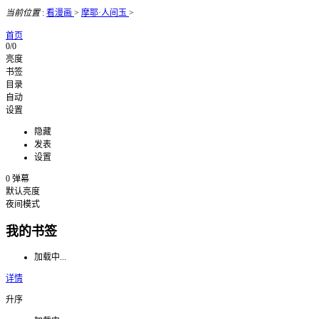
当前位置
:
看漫画
>
摩耶·人间玉
>
首页
0/0
亮度
书签
目录
自动
设置
隐藏
发表
设置
0
弹幕
默认亮度
夜间模式
我的书签
加载中...
详情
升序