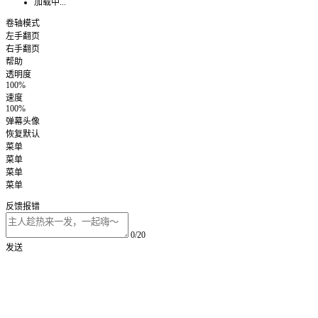
加载中...
卷轴模式
左手翻页
右手翻页
帮助
透明度
100%
速度
100%
弹幕头像
恢复默认
菜单
菜单
菜单
菜单
反馈报错
0/20
发送