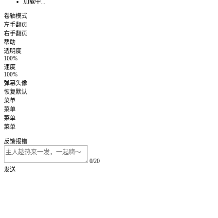
加载中...
卷轴模式
左手翻页
右手翻页
帮助
透明度
100%
速度
100%
弹幕头像
恢复默认
菜单
菜单
菜单
菜单
反馈报错
0/20
发送