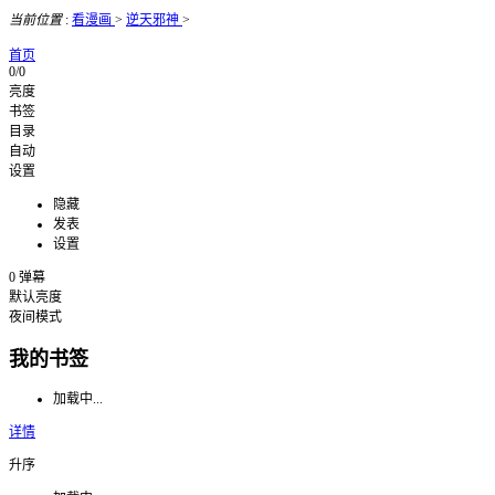
当前位置
:
看漫画
>
逆天邪神
>
首页
0/0
亮度
书签
目录
自动
设置
隐藏
发表
设置
0
弹幕
默认亮度
夜间模式
我的书签
加载中...
详情
升序