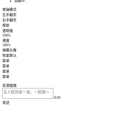
加载中...
卷轴模式
左手翻页
右手翻页
帮助
透明度
100%
速度
100%
弹幕头像
恢复默认
菜单
菜单
菜单
菜单
反馈报错
0/20
发送