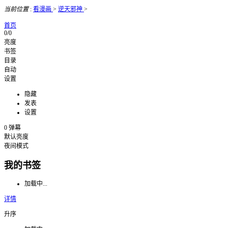
当前位置
:
看漫画
>
逆天邪神
>
首页
0/0
亮度
书签
目录
自动
设置
隐藏
发表
设置
0
弹幕
默认亮度
夜间模式
我的书签
加载中...
详情
升序