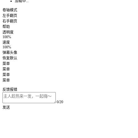
加载中...
卷轴模式
左手翻页
右手翻页
帮助
透明度
100%
速度
100%
弹幕头像
恢复默认
菜单
菜单
菜单
菜单
反馈报错
0/20
发送