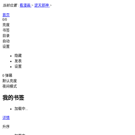
当前位置
:
看漫画
>
逆天邪神
>
首页
0/0
亮度
书签
目录
自动
设置
隐藏
发表
设置
0
弹幕
默认亮度
夜间模式
我的书签
加载中...
详情
升序