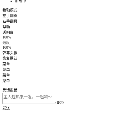
加载中...
卷轴模式
左手翻页
右手翻页
帮助
透明度
100%
速度
100%
弹幕头像
恢复默认
菜单
菜单
菜单
菜单
反馈报错
0/20
发送