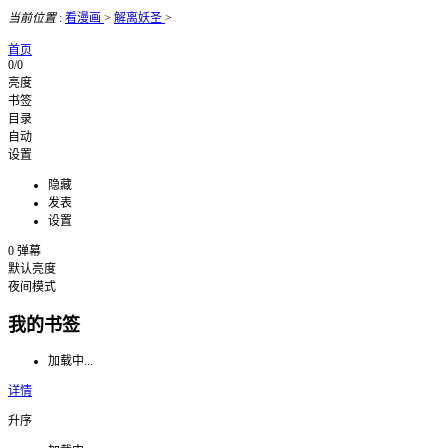
当前位置
:
看漫画
>
解离妖圣
>
首页
0/0
亮度
书签
目录
自动
设置
隐藏
发表
设置
0
弹幕
默认亮度
夜间模式
我的书签
加载中...
详情
升序