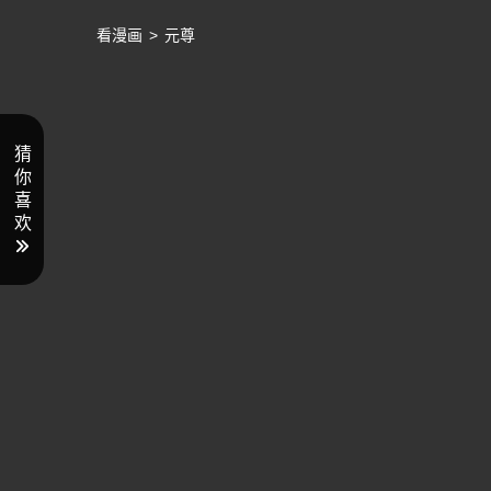
看漫画
>
元尊
猜
你
喜
欢