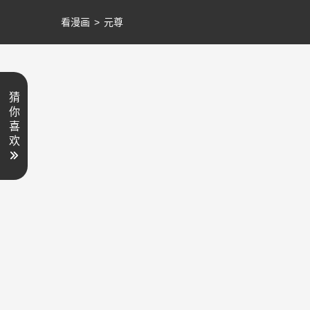
看漫画
>
元尊
猜
你
喜
欢