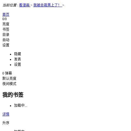
当前位置
:
看漫画
>
我被总裁黑上了！
>
首页
0/0
亮度
书签
目录
自动
设置
隐藏
发表
设置
0
弹幕
默认亮度
夜间模式
我的书签
加载中...
详情
升序