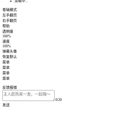
加载中...
卷轴模式
左手翻页
右手翻页
帮助
透明度
100%
速度
100%
弹幕头像
恢复默认
菜单
菜单
菜单
菜单
反馈报错
0/20
发送