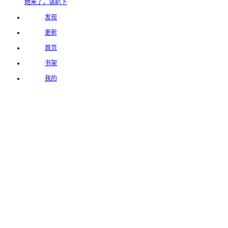
她来了，请趴下
发现
更新
首页
书架
我的