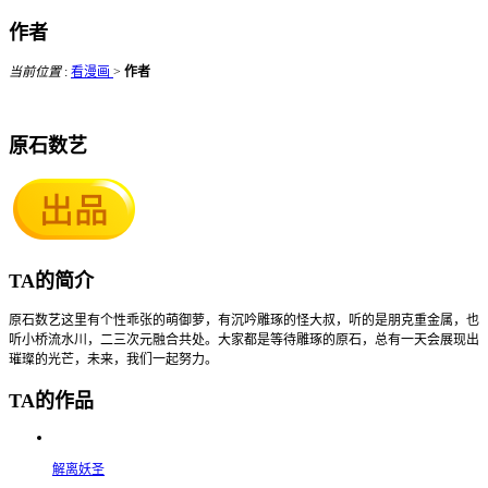
作者
当前位置
:
看漫画
>
作者
原石数艺
TA的简介
原石数艺这里有个性乖张的萌御萝，有沉吟雕琢的怪大叔，听的是朋克重金属，也
听小桥流水川，二三次元融合共处。大家都是等待雕琢的原石，总有一天会展现出
璀璨的光芒，未来，我们一起努力。
TA的作品
解离妖圣