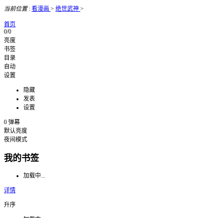
当前位置
:
看漫画
>
绝世武神
>
首页
0/0
亮度
书签
目录
自动
设置
隐藏
发表
设置
0
弹幕
默认亮度
夜间模式
我的书签
加载中...
详情
升序