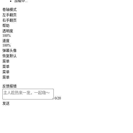
加载中...
卷轴模式
左手翻页
右手翻页
帮助
透明度
100%
速度
100%
弹幕头像
恢复默认
菜单
菜单
菜单
菜单
反馈报错
0/20
发送