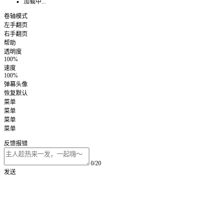
加载中...
卷轴模式
左手翻页
右手翻页
帮助
透明度
100%
速度
100%
弹幕头像
恢复默认
菜单
菜单
菜单
菜单
反馈报错
0/20
发送