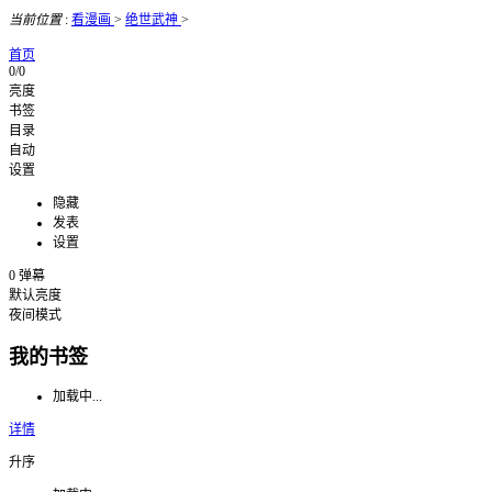
当前位置
:
看漫画
>
绝世武神
>
首页
0/0
亮度
书签
目录
自动
设置
隐藏
发表
设置
0
弹幕
默认亮度
夜间模式
我的书签
加载中...
详情
升序