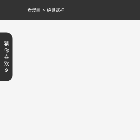
看漫画
>
绝世武神
猜
你
喜
欢