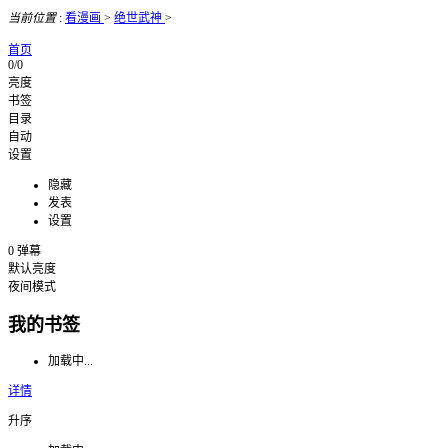
当前位置
:
看漫画
>
绝世武神
>
首页
0/0
亮度
书签
目录
自动
设置
隐藏
发表
设置
0
弹幕
默认亮度
夜间模式
我的书签
加载中...
详情
升序