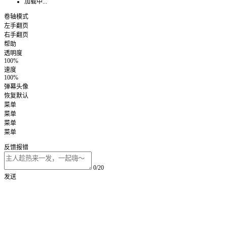
加载中...
卷轴模式
左手翻页
右手翻页
帮助
透明度
100%
速度
100%
弹幕头像
恢复默认
菜单
菜单
菜单
菜单
反馈报错
0/20
发送