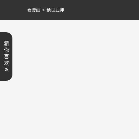
看漫画
>
绝世武神
猜
你
喜
欢