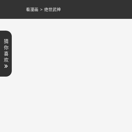
看漫画
>
绝世武神
猜
你
喜
欢