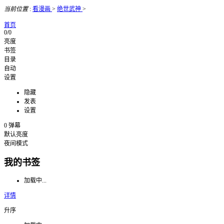
当前位置
:
看漫画
>
绝世武神
>
首页
0/0
亮度
书签
目录
自动
设置
隐藏
发表
设置
0
弹幕
默认亮度
夜间模式
我的书签
加载中...
详情
升序