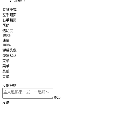
加载中...
卷轴模式
左手翻页
右手翻页
帮助
透明度
100%
速度
100%
弹幕头像
恢复默认
菜单
菜单
菜单
菜单
反馈报错
0/20
发送