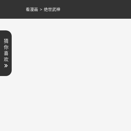
看漫画
>
绝世武神
猜
你
喜
欢