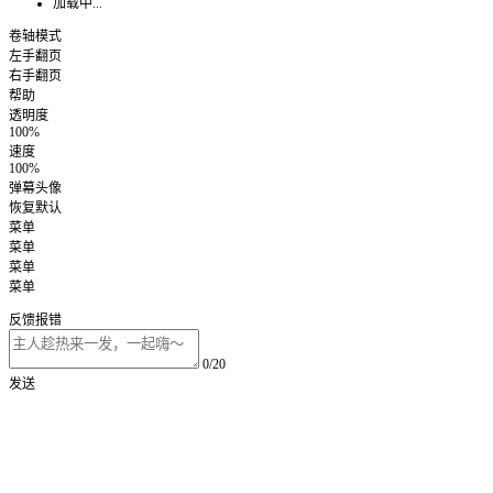
加载中...
卷轴模式
左手翻页
右手翻页
帮助
透明度
100%
速度
100%
弹幕头像
恢复默认
菜单
菜单
菜单
菜单
反馈报错
0/20
发送