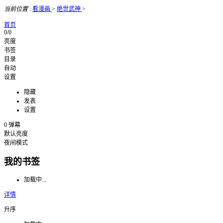
当前位置
:
看漫画
>
绝世武神
>
首页
0/0
亮度
书签
目录
自动
设置
隐藏
发表
设置
0
弹幕
默认亮度
夜间模式
我的书签
加载中...
详情
升序