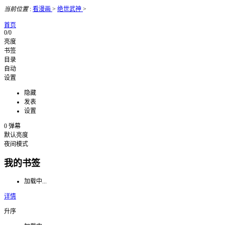
当前位置
:
看漫画
>
绝世武神
>
首页
0/0
亮度
书签
目录
自动
设置
隐藏
发表
设置
0
弹幕
默认亮度
夜间模式
我的书签
加载中...
详情
升序