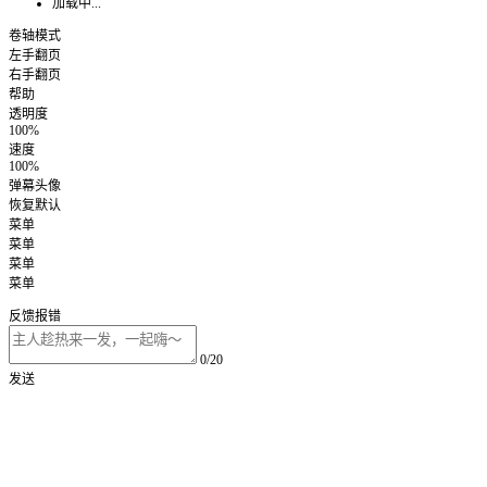
加载中...
卷轴模式
左手翻页
右手翻页
帮助
透明度
100%
速度
100%
弹幕头像
恢复默认
菜单
菜单
菜单
菜单
反馈报错
0/20
发送