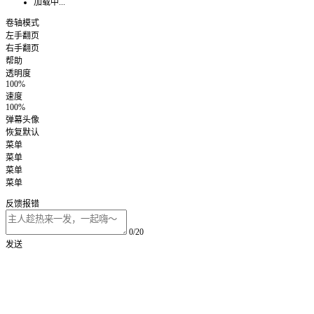
加载中...
卷轴模式
左手翻页
右手翻页
帮助
透明度
100%
速度
100%
弹幕头像
恢复默认
菜单
菜单
菜单
菜单
反馈报错
0/20
发送