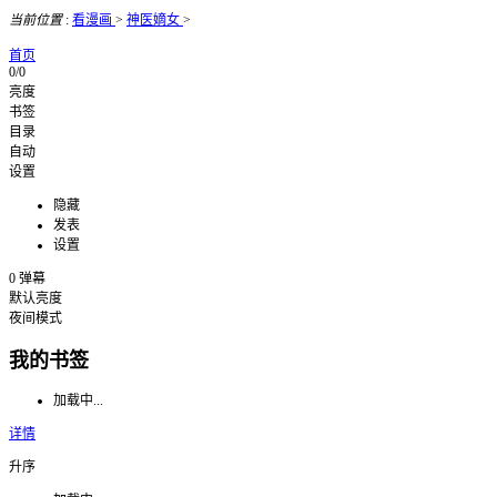
当前位置
:
看漫画
>
神医嫡女
>
首页
0/0
亮度
书签
目录
自动
设置
隐藏
发表
设置
0
弹幕
默认亮度
夜间模式
我的书签
加载中...
详情
升序