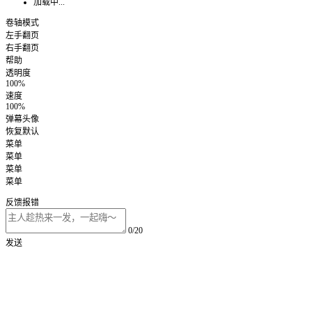
加载中...
卷轴模式
左手翻页
右手翻页
帮助
透明度
100%
速度
100%
弹幕头像
恢复默认
菜单
菜单
菜单
菜单
反馈报错
0/20
发送