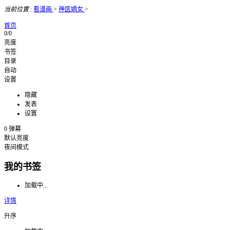
当前位置
:
看漫画
>
神医嫡女
>
首页
0/0
亮度
书签
目录
自动
设置
隐藏
发表
设置
0
弹幕
默认亮度
夜间模式
我的书签
加载中...
详情
升序