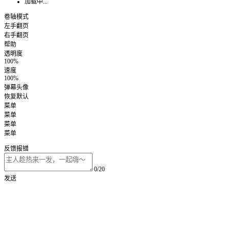
加载中...
卷轴模式
左手翻页
右手翻页
帮助
透明度
100%
速度
100%
弹幕头像
恢复默认
菜单
菜单
菜单
菜单
反馈报错
0/20
发送