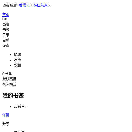
当前位置
:
看漫画
>
神医嫡女
>
首页
0/0
亮度
书签
目录
自动
设置
隐藏
发表
设置
0
弹幕
默认亮度
夜间模式
我的书签
加载中...
详情
升序