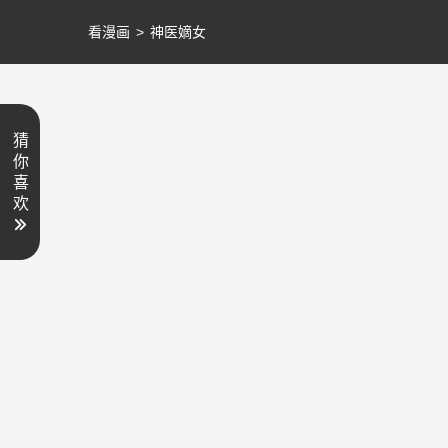
看漫画
>
神医嫡女
猜
你
喜
欢