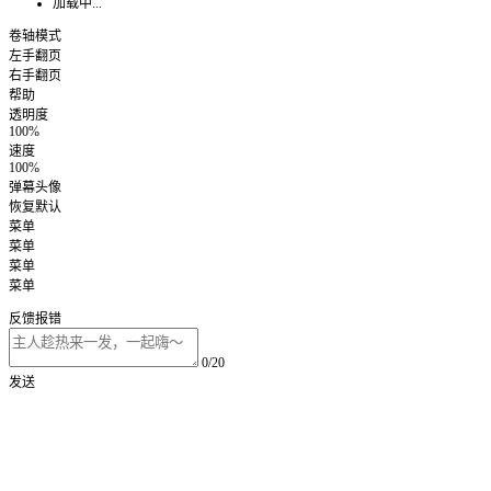
加载中...
卷轴模式
左手翻页
右手翻页
帮助
透明度
100%
速度
100%
弹幕头像
恢复默认
菜单
菜单
菜单
菜单
反馈报错
0/20
发送