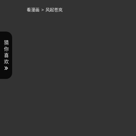
看漫画
>
风起苍岚
猜
你
喜
欢