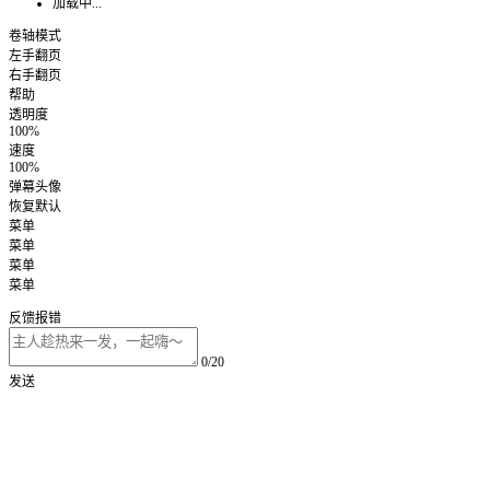
加载中...
卷轴模式
左手翻页
右手翻页
帮助
透明度
100%
速度
100%
弹幕头像
恢复默认
菜单
菜单
菜单
菜单
反馈报错
0/20
发送