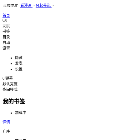
当前位置
:
看漫画
>
风起苍岚
>
首页
0/0
亮度
书签
目录
自动
设置
隐藏
发表
设置
0
弹幕
默认亮度
夜间模式
我的书签
加载中...
详情
升序