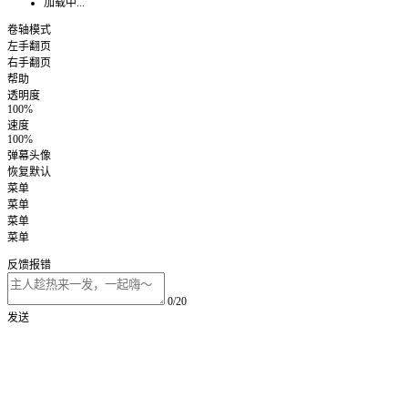
加载中...
卷轴模式
左手翻页
右手翻页
帮助
透明度
100%
速度
100%
弹幕头像
恢复默认
菜单
菜单
菜单
菜单
反馈报错
0/20
发送