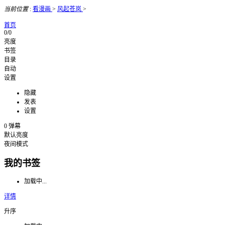
当前位置
:
看漫画
>
风起苍岚
>
首页
0/0
亮度
书签
目录
自动
设置
隐藏
发表
设置
0
弹幕
默认亮度
夜间模式
我的书签
加载中...
详情
升序