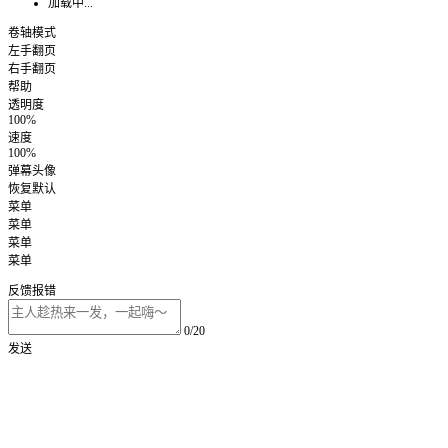
加载中...
卷轴模式
左手翻页
右手翻页
帮助
透明度
100%
速度
100%
弹幕头像
恢复默认
菜单
菜单
菜单
菜单
反馈报错
0/20
发送