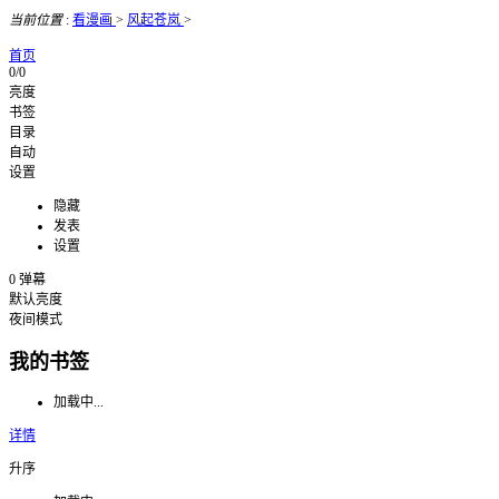
当前位置
:
看漫画
>
风起苍岚
>
首页
0/0
亮度
书签
目录
自动
设置
隐藏
发表
设置
0
弹幕
默认亮度
夜间模式
我的书签
加载中...
详情
升序