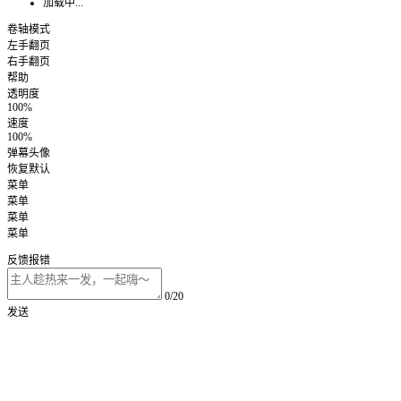
加载中...
卷轴模式
左手翻页
右手翻页
帮助
透明度
100%
速度
100%
弹幕头像
恢复默认
菜单
菜单
菜单
菜单
反馈报错
0/20
发送