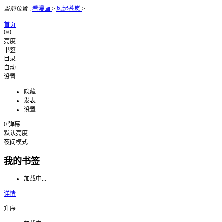
当前位置
:
看漫画
>
风起苍岚
>
首页
0/0
亮度
书签
目录
自动
设置
隐藏
发表
设置
0
弹幕
默认亮度
夜间模式
我的书签
加载中...
详情
升序