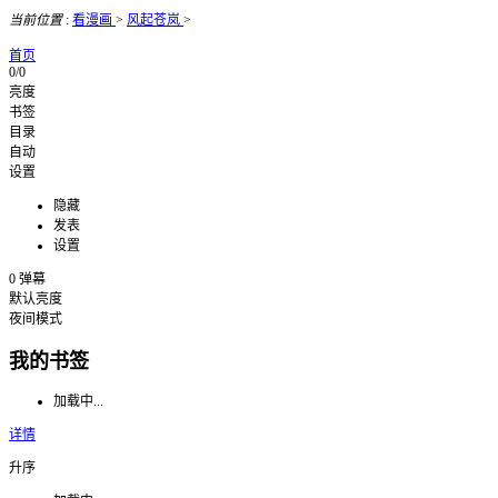
当前位置
:
看漫画
>
风起苍岚
>
首页
0/0
亮度
书签
目录
自动
设置
隐藏
发表
设置
0
弹幕
默认亮度
夜间模式
我的书签
加载中...
详情
升序