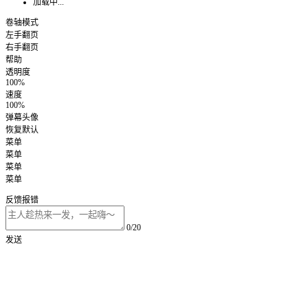
加载中...
卷轴模式
左手翻页
右手翻页
帮助
透明度
100%
速度
100%
弹幕头像
恢复默认
菜单
菜单
菜单
菜单
反馈报错
0/20
发送