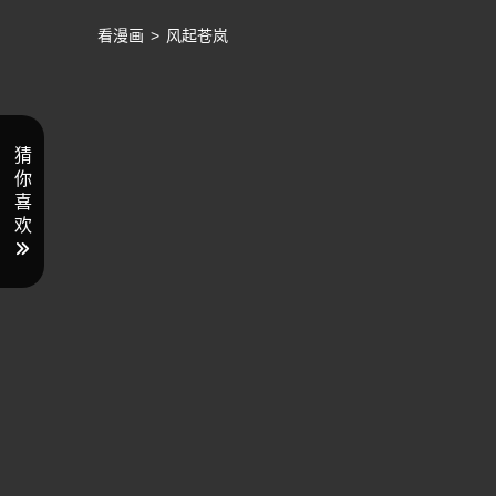
看漫画
>
风起苍岚
猜
你
喜
欢