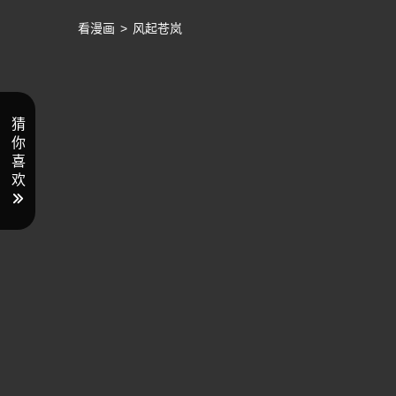
看漫画
>
风起苍岚
猜
你
喜
欢