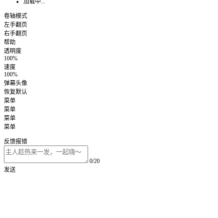
加载中...
卷轴模式
左手翻页
右手翻页
帮助
透明度
100%
速度
100%
弹幕头像
恢复默认
菜单
菜单
菜单
菜单
反馈报错
0/20
发送