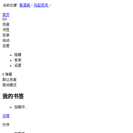
当前位置
:
看漫画
>
风起苍岚
>
首页
0/0
亮度
书签
目录
自动
设置
隐藏
发表
设置
0
弹幕
默认亮度
夜间模式
我的书签
加载中...
详情
升序