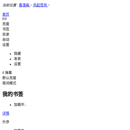
当前位置
:
看漫画
>
风起苍岚
>
首页
0/0
亮度
书签
目录
自动
设置
隐藏
发表
设置
0
弹幕
默认亮度
夜间模式
我的书签
加载中...
详情
升序