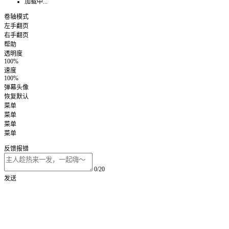
加载中...
卷轴模式
左手翻页
右手翻页
帮助
透明度
100%
速度
100%
弹幕头像
恢复默认
菜单
菜单
菜单
菜单
反馈报错
0/20
发送