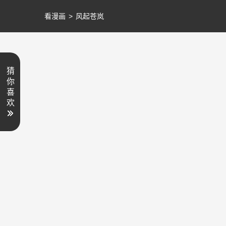
看漫画
>
风起苍岚
猜
你
喜
欢