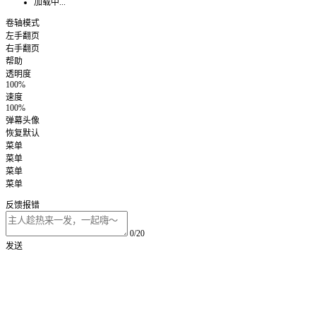
加载中...
卷轴模式
左手翻页
右手翻页
帮助
透明度
100%
速度
100%
弹幕头像
恢复默认
菜单
菜单
菜单
菜单
反馈报错
0/20
发送