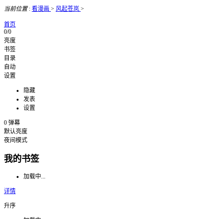
当前位置
:
看漫画
>
风起苍岚
>
首页
0/0
亮度
书签
目录
自动
设置
隐藏
发表
设置
0
弹幕
默认亮度
夜间模式
我的书签
加载中...
详情
升序