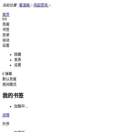
当前位置
:
看漫画
>
风起苍岚
>
首页
0/0
亮度
书签
目录
自动
设置
隐藏
发表
设置
0
弹幕
默认亮度
夜间模式
我的书签
加载中...
详情
升序