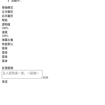
加载中...
卷轴模式
左手翻页
右手翻页
帮助
透明度
100%
速度
100%
弹幕头像
恢复默认
菜单
菜单
菜单
菜单
反馈报错
0/20
发送