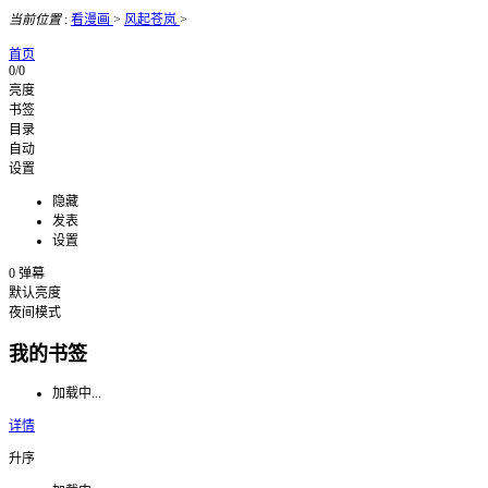
当前位置
:
看漫画
>
风起苍岚
>
首页
0/0
亮度
书签
目录
自动
设置
隐藏
发表
设置
0
弹幕
默认亮度
夜间模式
我的书签
加载中...
详情
升序