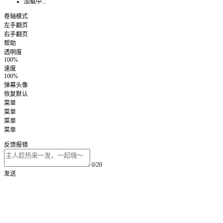
加载中...
卷轴模式
左手翻页
右手翻页
帮助
透明度
100%
速度
100%
弹幕头像
恢复默认
菜单
菜单
菜单
菜单
反馈报错
0/20
发送