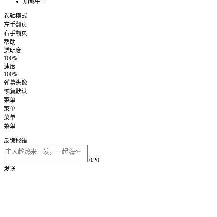
加载中...
卷轴模式
左手翻页
右手翻页
帮助
透明度
100%
速度
100%
弹幕头像
恢复默认
菜单
菜单
菜单
菜单
反馈报错
0/20
发送