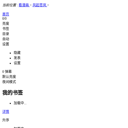
当前位置
:
看漫画
>
风起苍岚
>
首页
0/0
亮度
书签
目录
自动
设置
隐藏
发表
设置
0
弹幕
默认亮度
夜间模式
我的书签
加载中...
详情
升序