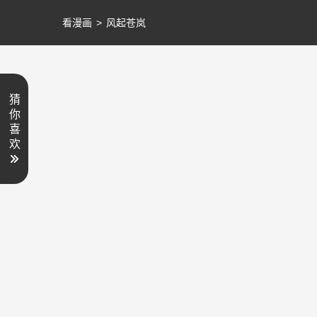
看漫画
>
风起苍岚
猜
你
喜
欢