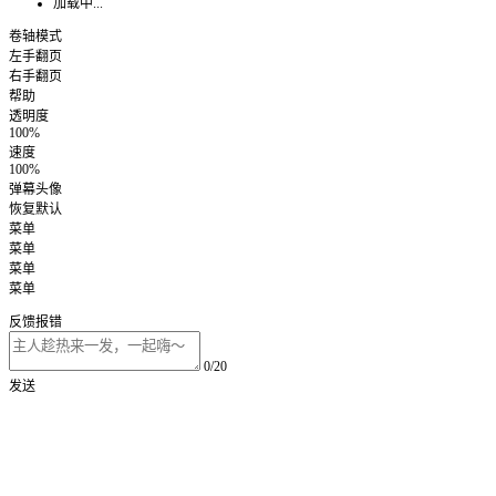
加载中...
卷轴模式
左手翻页
右手翻页
帮助
透明度
100%
速度
100%
弹幕头像
恢复默认
菜单
菜单
菜单
菜单
反馈报错
0/20
发送