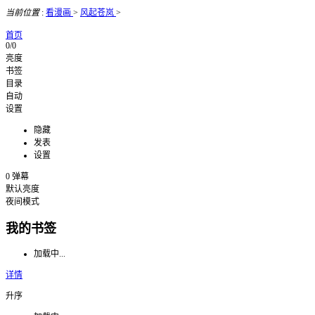
当前位置
:
看漫画
>
风起苍岚
>
首页
0/0
亮度
书签
目录
自动
设置
隐藏
发表
设置
0
弹幕
默认亮度
夜间模式
我的书签
加载中...
详情
升序