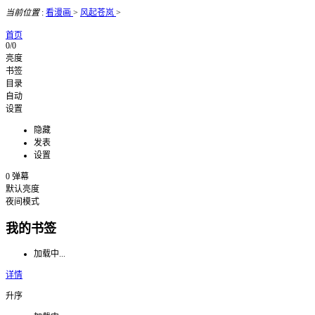
当前位置
:
看漫画
>
风起苍岚
>
首页
0/0
亮度
书签
目录
自动
设置
隐藏
发表
设置
0
弹幕
默认亮度
夜间模式
我的书签
加载中...
详情
升序