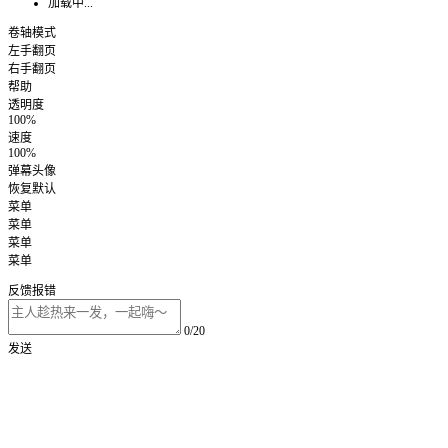
加载中...
卷轴模式
左手翻页
右手翻页
帮助
透明度
100%
速度
100%
弹幕头像
恢复默认
菜单
菜单
菜单
菜单
反馈报错
0/20
发送