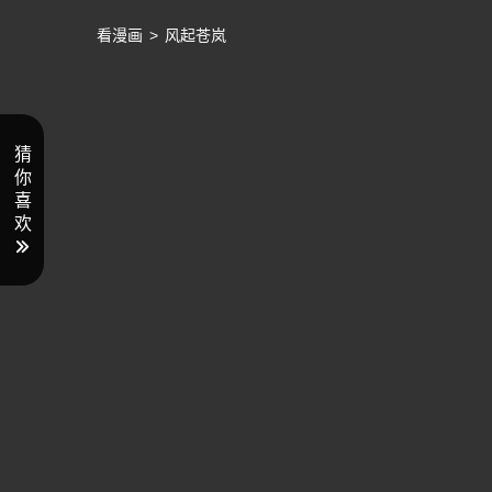
看漫画
>
风起苍岚
猜
你
喜
欢