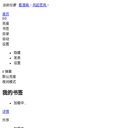
当前位置
:
看漫画
>
风起苍岚
>
首页
0/0
亮度
书签
目录
自动
设置
隐藏
发表
设置
0
弹幕
默认亮度
夜间模式
我的书签
加载中...
详情
升序