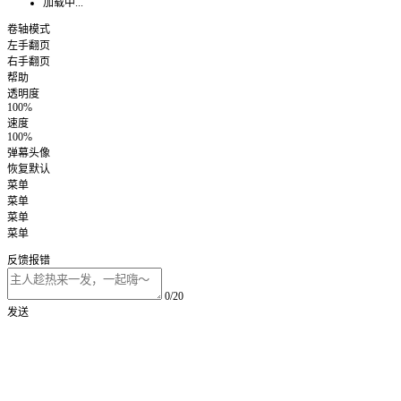
加载中...
卷轴模式
左手翻页
右手翻页
帮助
透明度
100%
速度
100%
弹幕头像
恢复默认
菜单
菜单
菜单
菜单
反馈报错
0/20
发送