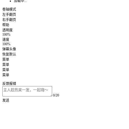
加载中...
卷轴模式
左手翻页
右手翻页
帮助
透明度
100%
速度
100%
弹幕头像
恢复默认
菜单
菜单
菜单
菜单
反馈报错
0/20
发送