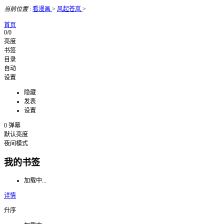
当前位置
:
看漫画
>
风起苍岚
>
首页
0/0
亮度
书签
目录
自动
设置
隐藏
发表
设置
0
弹幕
默认亮度
夜间模式
我的书签
加载中...
详情
升序