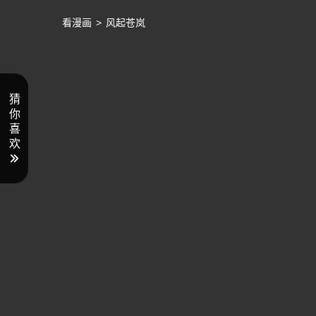
看漫画
>
风起苍岚
猜
你
喜
欢